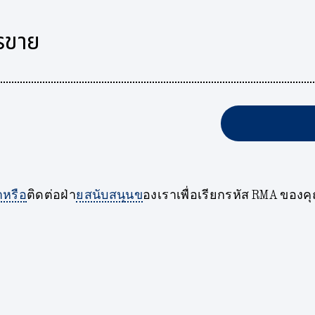
รขาย
าหรือ
ติดต่อฝ่า
ยสนับสนุนข
องเราเพื่อเรียกรหัส RMA ของค